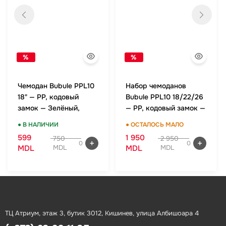
%
%
Чемодан Bubule PPL10
Набор чемоданов
18" — PP, кодовый
Bubule PPL10 18/22/26
замок — Зелёный,
— PP, кодовый замок —
ручная кладь
Зелёный, комплект
● В НАЛИЧИИ
● ОСТАЛОСЬ МАЛО
599
1 950
750
2 950
0
0
MDL
MDL
MDL
MDL
ТЦ Атриум, этаж 3, бутик 3012, Кишинев, улица Албишоара 4