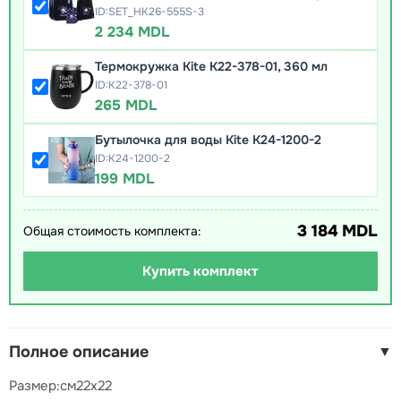
ID:SET_HK26-555S-3
2 234 MDL
Термокружка Kite K22-378-01, 360 мл
ID:K22-378-01
265 MDL
Бутылочка для воды Kite K24-1200-2
ID:K24-1200-2
199 MDL
3 184 MDL
Общая стоимость комплекта:
Купить комплект
Полное описание
▼
Размер:см22x22