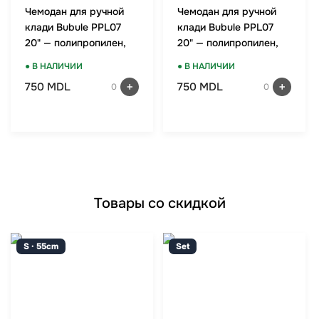
Чемодан для ручной
Чемодан для ручной
клади Bubule PPL07
клади Bubule PPL07
20" — полипропилен,
20" — полипропилен,
TSA-замок, мятный
TSA-замок, красный
● В НАЛИЧИИ
● В НАЛИЧИИ
750 MDL
750 MDL
0
0
Товары со скидкой
S · 55cm
Set