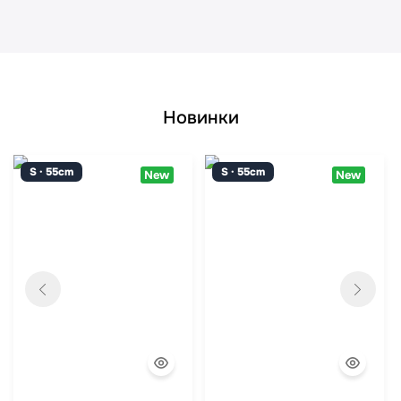
Новинки
S · 55cm
S · 55cm
New
New